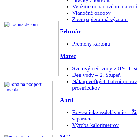
Využitie odpadového materiá
Vianočné ozdoby
Zber papiera má význam
Február
Premeny kartónu
Marec
Svetový deň vody 2019- 1. 
Deň vody – 2. Stupeň
Nákup veľkých balení potraví
prostriedkov
Apríl
Rovesnícke vzdelávanie – Žia
separácia.
Výroba kalorimetrov