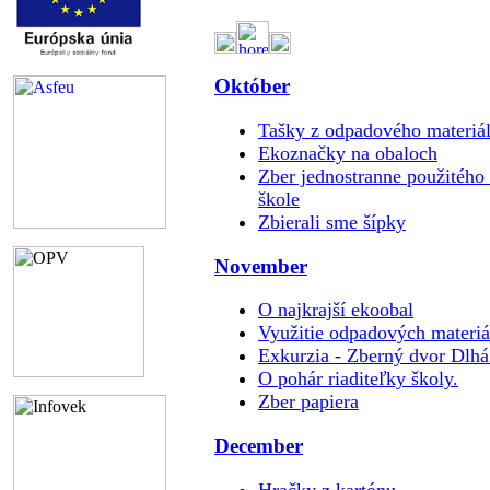
Október
Tašky z odpadového materiá
Ekoznačky na obaloch
Zber jednostranne použitého 
škole
Zbierali sme šípky
November
O najkrajší ekoobal
Využitie odpadových materiá
Exkurzia - Zberný dvor Dlh
O pohár riaditeľky školy.
Zber papiera
December
Hračky z kartónu