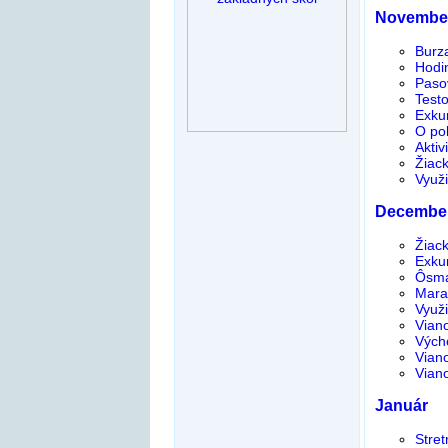
Novembe
Burza
Hodi
Paso
Test
Exku
O poh
Aktiv
Žiac
Využ
Decembe
Žiac
Exkur
Ôsma
Marat
Využ
Vian
Vých
Viano
Vian
Január
Stret