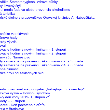
náška Stomatohygiena- zdravé zúbky
ý životný štýl
ol metla ľudstva alebo prevencia alkoholizmu
 turistika
eľské dielne s pracovníčkou Oravskej knižnice A. Habovštiaka
snícke vzdelávanie
ónove hady
rsky výcvik
eval
vacie hodiny s novými knihami - 1. stupeň
vacie hodiny s novými knihami - 2. stupeň
sný súd Námestovo
ity zamerané na prevenciu šikanovania v 2. a 3. triede
ity zamerané na prevenciu šikanovania v 4. a 5. triede
nne činnosti
nika hrou od základných škôl
ntívno – osvetové podujatie: „Nehejtujem, dávam lajk“
žková výzva – Downov syndróm
ový deň vody 2019- 1. stupeň ZŠ
vody – 2. stupeň
marec - Deň počatého dieťaťa
zia v Bratislave