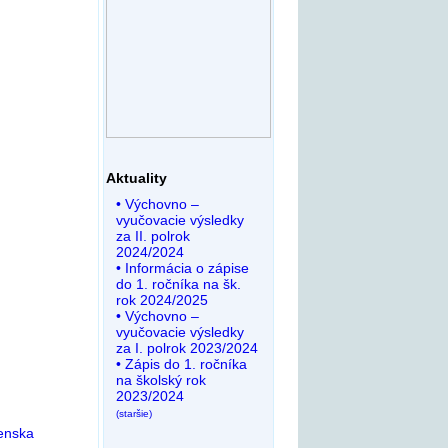
Aktuality
• Výchovno –
vyučovacie výsledky
za II. polrok
2024/2024
• Informácia o zápise
do 1. ročníka na šk.
rok 2024/2025
• Výchovno –
vyučovacie výsledky
za I. polrok 2023/2024
• Zápis do 1. ročníka
na školský rok
2023/2024
(staršie)
venska