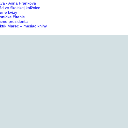
ava - Anna Franková
d zo školskej knižnice
árne kvízy
snícke čítanie
i sme prezidenta
ktík Marec – mesiac knihy
cký výcvik
ovanie 9 – 2019
ari z Hornej Lehoty v školskej knižnici
 do 1.ročníka
elné predstavenie Traja veteráni
nícke vzdelávanie – Žiarovka a jej objavenie, separácia
zia hasičská zbrojnica
tická vychádzka
ba kalorimetrov
ova umením
aci v múzeu
psky kvíz o peniazoch
máj, máj zelený...
teva Oravskej knižnice Antona Habovštiaka
ký výlet – Kremnica
matiek 2019