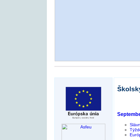
Školsk
Septemb
Sláv
Týžd
Euró