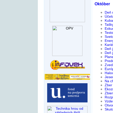
Október
Deň 
Účel
Kuba 
Tašk
Exku
Test
Svet
Ener
Kari
Deň j
Deň j
Plane
Pred
Zved
Euró
Halo
Jese
Na c
Zber 
Ekoz
Zbier
Rozpr
Vzde
Otvo
Skut