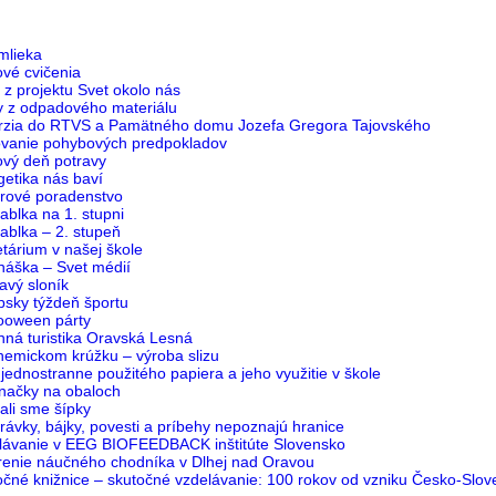
mlieka
ové cvičenia
z projektu Svet okolo nás
y z odpadového materiálu
rzia do RTVS a Pamätného domu Jozefa Gregora Tajovského
ovanie pohybových predpokladov
ový deň potravy
getika nás baví
érové poradenstvo
ablka na 1. stupni
ablka – 2. stupeň
tárium v našej škole
náška – Svet médií
avý sloník
psky týždeň športu
ooween párty
nná turistika Oravská Lesná
hemickom krúžku – výroba slizu
jednostranne použitého papiera a jeho využitie v škole
načky na obaloch
ali sme šípky
ávky, bájky, povesti a príbehy nepoznajú hranice
lávanie v EEG BIOFEEDBACK inštitúte Slovensko
renie náučného chodníka v Dlhej nad Oravou
očné knižnice – skutočné vzdelávanie: 100 rokov od vzniku Česko-Slo