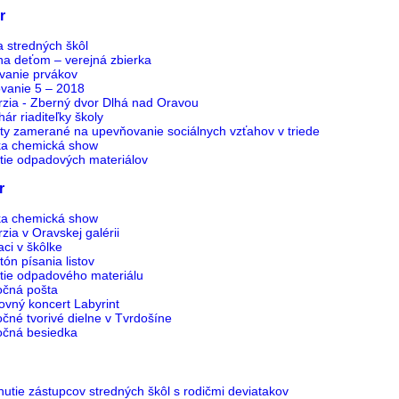
r
 stredných škôl
na deťom – verejná zbierka
vanie prvákov
ovanie 5 – 2018
rzia - Zberný dvor Dlhá nad Oravou
ár riaditeľky školy
ity zamerané na upevňovanie sociálnych vzťahov v triede
ka chemická show
itie odpadových materiálov
r
ka chemická show
zia v Oravskej galérii
ci v škôlke
ón písania listov
itie odpadového materiálu
očná pošta
ovný koncert Labyrint
čné tvorivé dielne v Tvrdošíne
očná besiedka
nutie zástupcov stredných škôl s rodičmi deviatakov