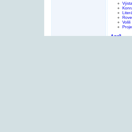
Výst
Konrá
Liter
Rove
Volil
Proje
Apríl
Plave
Test
Škôlk
Zápis
Divad
Roves
Exkur
Turis
Výro
Vých
Piat
Euró
Máj, 
Máj
Návš
Škols
Deň 