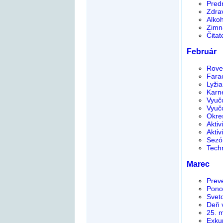
Pred
Zdrav
Alkoh
Zimná
Čitat
Február
Rove
Fara
Lyžia
Karn
Vyučo
Vyučo
Okre
Aktiv
Aktiv
Sezó
Tech
Marec
Preve
Pono
Svet
Deň 
25. 
Exkur